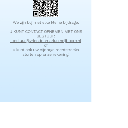
We zijn blij met elke kleine
bijdrage.
U KUNT CONTACT OPNEMEN MET ONS
BESTUUR
bestuur@vriendenmariusmeijboom.nl
of
u kunt ook uw bijdrage rechtstreeks
storten op onze rekening.
NL 47 RABO
0322695317
op naam van Stichting Vrienden Marius