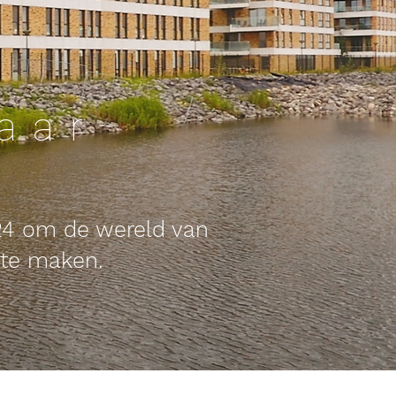
aar
24
om de wereld van
 te maken.