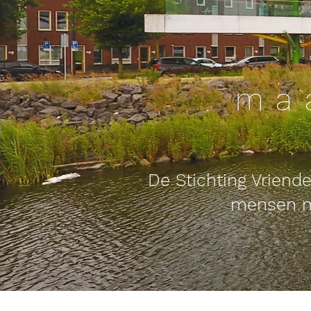
ma
De Stichting Vriend
mensen
m