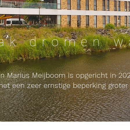
ak
dromen w
en Marius Meijboom is opgericht in 20
et een zeer ernstige beperking
groter