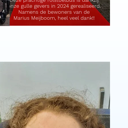
onze gulle gevers in 2024
gerealiseerd.
Namens de bewoners van de
Marius Meijboom, heel veel dank!!