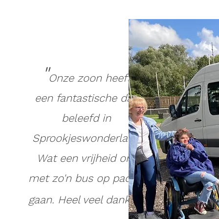
"
Onze zoon heeft
een fantastische dag
beleefd in
Sprookjeswonderland
Wat een vrijheid om
met zo'n bus op pad te
"
gaan. Heel veel dank!!